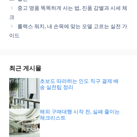
테
중고 명품 똑똑하게 사는 법, 진품 감별과 시세 체
고
크
리
롤렉스 워치, 내 손목에 맞는 모델 고르는 실전 가
이드
최근 게시물
초보도 따라하는 인도 직구 결제·배
송 실전팁 정리
해외 구매대행 시작 전, 실패 줄이는
체크리스트