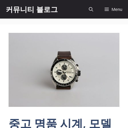
컨
커뮤니티 블로그
Menu
텐
츠
로
건
너
뛰
기
중고 명품 시계, 모델