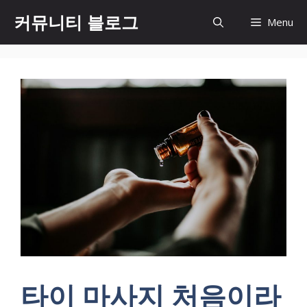
컨
커뮤니티 블로그
Menu
텐
츠
로
건
너
뛰
기
타이 마사지 처음이라