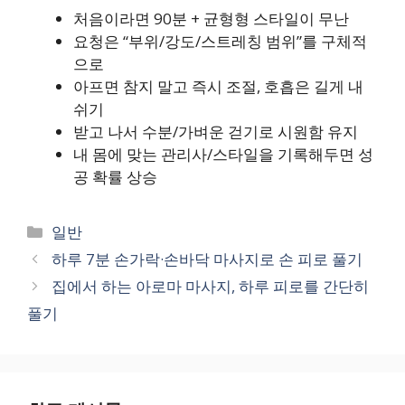
처음이라면 90분 + 균형형 스타일이 무난
요청은 “부위/강도/스트레칭 범위”를 구체적
으로
아프면 참지 말고 즉시 조절, 호흡은 길게 내
쉬기
받고 나서 수분/가벼운 걷기로 시원함 유지
내 몸에 맞는 관리사/스타일을 기록해두면 성
공 확률 상승
카
일반
테
하루 7분 손가락·손바닥 마사지로 손 피로 풀기
고
집에서 하는 아로마 마사지, 하루 피로를 간단히
리
풀기