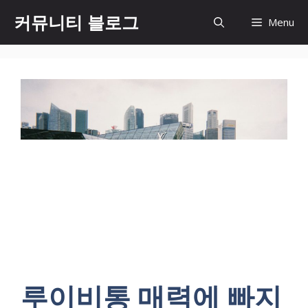
컨
커뮤니티 블로그
Menu
텐
츠
로
건
너
뛰
기
루이비통 매력에 빠지