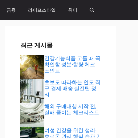
금융
라이프스타일
취미
최근 게시물
건강기능식품 고를 때 꼭
확인할 성분·함량 체크
포인트
초보도 따라하는 인도 직
구 결제·배송 실전팁 정
리
해외 구매대행 시작 전,
실패 줄이는 체크리스트
여성 건강을 위한 생리·
호르몬 관리 핵심 습관 7