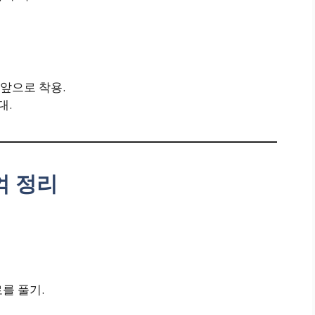
앞으로 착용.
대.
억 정리
를 풀기.