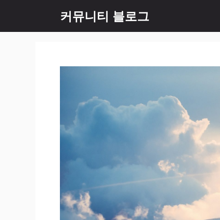
컨
커뮤니티 블로그
텐
츠
로
건
너
뛰
기