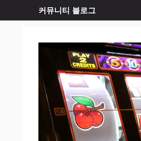
컨
커뮤니티 블로그
텐
츠
로
건
너
뛰
기