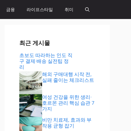
금융
라이프스타일
취미
최근 게시물
초보도 따라하는 인도 직
구 결제·배송 실전팁 정
리
해외 구매대행 시작 전,
실패 줄이는 체크리스트
여성 건강을 위한 생리·
호르몬 관리 핵심 습관 7
가지
비만 치료제, 효과와 부
작용 균형 잡기